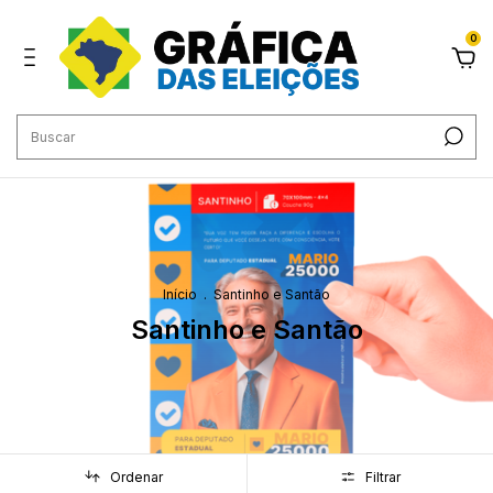
0
Início
.
Santinho e Santão
Santinho e Santão
Ordenar
Filtrar